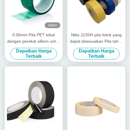
Video
0.06mm Pita PET tebal
Nitto 223SH pita listrik yang
dengan perekat silikon untuk
dapat disesuaikan Pita tahan
ketahanan suhu tinggi
api terisolasi PVC dengan
Dapatkan Harga
Dapatkan Harga
hingga 200 °C
perekat karet
Terbaik
Terbaik