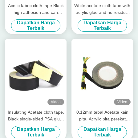
Acetic fabric cloth tape Black
White acetate cloth tape with
high adhesion and can
acrylic glue and no residual
temperatures up to 130℃
glue, High-temperature
Dapatkan Harga
Dapatkan Harga
insulating tape
Terbaik
Terbaik
Video
Video
Insulating Acetate cloth tape,
0.12mm tebal Acetate kain
Black single-sided PSA glue,
pita, Acrylic pita perekat
for transformers
listrik
Dapatkan Harga
Dapatkan Harga
Terbaik
Terbaik