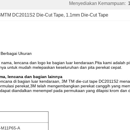
Menyediakan Kemampuan:
3MTM DC2011S2 Die-Cut Tape
, 
1.1mm Die-Cut Tape
 Berbagai Ukuran
nama, lencana dan logo ke bagian luar kendaraan.
Pita kami adalah p
sisinya untuk mudah melepaskan keseluruhan dan pita perekat cepat.
ma, lencana dan bagian lainnya
encana di bagian luar kendaraan, 3M TM die-cut tape DC2011S2 me
rmulasi perekat,3M telah mengembangkan perekat canggih yang memung
 dapat diandalkan menempel pada permukaan yang dilapisi krom dan d
S-M11P65-A