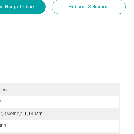
n Harga Terbaik
Hubungi Sekarang
ohs
e
) (Metric):
1,14 Mm
tih