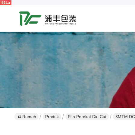
51La
Rumah
Produk
Pita Perekat Die Cut
3MTM DC20