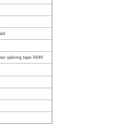
bil
n splicing tape 5699